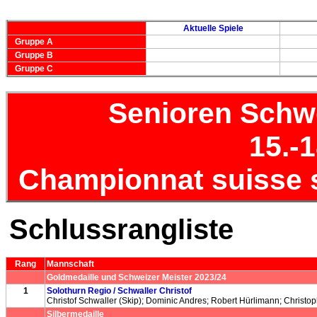
Aktuelle Spiele
Gruppe A
Gruppe B
Gruppe C
Senioren Schwe
15.-
Championnat suisse s
Schlussrangliste
Rang
Mannschaft
Goldmedaille und Schweizer Meister 2023/24
1
Solothurn Regio / Schwaller Christof
Christof Schwaller (Skip); Dominic Andres; Robert Hürlimann; Christoph
Silbermedaille