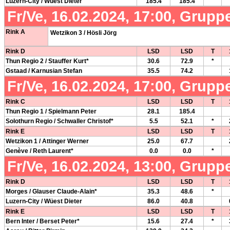
Luzern-City / Wüest Dieter
185.4
185.4
Fr/Ve, 16.02.2024, 17:00, Grupp
Rink A
Wetzikon 3 / Hösli Jörg
Rink D
LSD
LSD
T
Thun Regio 2 / Stauffer Kurt*
30.6
72.9
*
Gstaad / Karnusian Stefan
35.5
74.2
Fr/Ve, 16.02.2024, 17:00, Grupp
Rink C
LSD
LSD
T
Thun Regio 1 / Spielmann Peter
28.1
185.4
Solothurn Regio / Schwaller Christof*
5.5
52.1
*
Rink E
LSD
LSD
T
Wetzikon 1 / Attinger Werner
25.0
67.7
Genève / Reth Laurent*
0.0
0.0
*
Fr/Ve, 16.02.2024, 13:00, Grupp
Rink D
LSD
LSD
T
Morges / Glauser Claude-Alain*
35.3
48.6
*
Luzern-City / Wüest Dieter
86.0
40.8
Rink E
LSD
LSD
T
Bern Inter / Berset Peter*
15.6
27.4
*