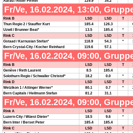
Aarau / Ritter Pirmin
129.9
34.2
Fr/Ve, 16.02.2024, 13:00, Grupp
Rink B
LSD
LSD
T
Thun Regio 2 / Stauffer Kurt
185.4
126.3
Uzwil / Brunner Beat*
13.5
185.4
*
Rink C
LSD
LSD
T
Gstaad / Karnusian Stefan*
118.9
54.3
*
Bern Crystal-City / Kocher Reinhard
119.6
57.1
Fr/Ve, 16.02.2024, 09:00, Grupp
Rink B
LSD
LSD
T
Genève / Reth Laurent
8.5
185.4
Solothurn Regio / Schwaller Christof*
18.2
0.0
*
Rink D
LSD
LSD
T
Wetzikon 1 / Attinger Werner*
80.1
0.7
*
Bern Capitals / Heilmann Stefan
81.2
31.1
Fr/Ve, 16.02.2024, 09:00, Grupp
Rink A
LSD
LSD
T
Luzern-City / Wüest Dieter*
18.5
9.6
*
Bern Inter / Berset Peter
185.4
185.4
Rink C
LSD
LSD
T