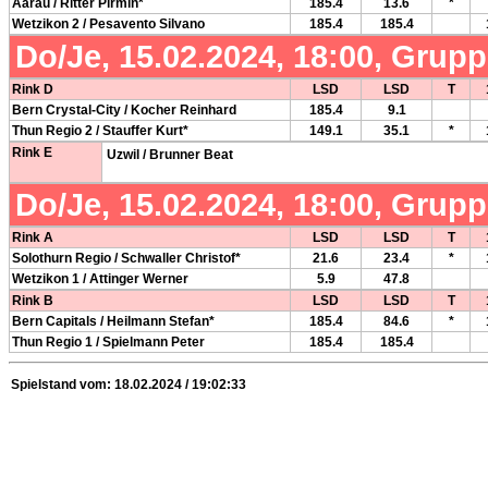
Aarau / Ritter Pirmin*
185.4
13.6
*
Wetzikon 2 / Pesavento Silvano
185.4
185.4
Do/Je, 15.02.2024, 18:00, Grup
Rink D
LSD
LSD
T
Bern Crystal-City / Kocher Reinhard
185.4
9.1
Thun Regio 2 / Stauffer Kurt*
149.1
35.1
*
Rink E
Uzwil / Brunner Beat
Do/Je, 15.02.2024, 18:00, Grup
Rink A
LSD
LSD
T
Solothurn Regio / Schwaller Christof*
21.6
23.4
*
Wetzikon 1 / Attinger Werner
5.9
47.8
Rink B
LSD
LSD
T
Bern Capitals / Heilmann Stefan*
185.4
84.6
*
Thun Regio 1 / Spielmann Peter
185.4
185.4
Spielstand vom: 18.02.2024 / 19:02:33