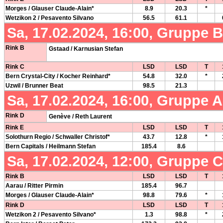
Morges / Glauser Claude-Alain*
8.9
20.3
*
Wetzikon 2 / Pesavento Silvano
56.5
61.1
Sa, 17.02.2024, 16:00, Gruppe 
Rink B
Gstaad / Karnusian Stefan
Rink C
LSD
LSD
T
Bern Crystal-City / Kocher Reinhard*
54.8
32.0
*
Uzwil / Brunner Beat
98.5
21.3
Sa, 17.02.2024, 16:00, Gruppe 
Rink D
Genève / Reth Laurent
Rink E
LSD
LSD
T
Solothurn Regio / Schwaller Christof*
43.7
12.8
*
Bern Capitals / Heilmann Stefan
185.4
8.6
Sa, 17.02.2024, 12:00, Gruppe 
Rink B
LSD
LSD
T
Aarau / Ritter Pirmin
185.4
96.7
Morges / Glauser Claude-Alain*
98.8
79.6
*
Rink D
LSD
LSD
T
Wetzikon 2 / Pesavento Silvano*
1.3
98.8
*