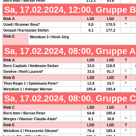
Bern Inter / Berset Peter
172.3
93.8
Sa, 17.02.2024, 12:00, Gruppe 
Rink A
LSD
LSD
T
Uzwil / Brunner Beat*
0.0
170.5
*
Gstaad / Karnusian Stefan
4.1
177.2
Rink E
Wetzikon 3 / Hösli Jörg
Sa, 17.02.2024, 08:00, Gruppe 
Rink A
LSD
LSD
T
Bern Capitals / Heilmann Stefan
33.0
118.9
Genève / Reth Laurent*
33.0
91.7
*
Rink B
LSD
LSD
T
Thun Regio 1 / Spielmann Peter*
13.9
19.7
*
Wetzikon 1 / Attinger Werner
185.4
185.4
Sa, 17.02.2024, 08:00, Gruppe 
Rink C
LSD
LSD
T
Bern Inter / Berset Peter
64.8
185.4
Morges / Glauser Claude-Alain*
6.1
38.8
*
Rink E
LSD
LSD
T
Wetzikon 2 / Pesavento Silvano*
76.4
185.4
*