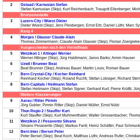
2
Gstaad / Karnusian Stefan
Stefan Karnusian (Skip); Kurt Reichenbach; Traugott Ellenberger; Mic
Bronzemedaille
3
Luzern-City / Wüest Dieter
Dieter Wüest (Skip); Jens Piesbergen; Ernst Erb; Daniel Lüthi; Marc Syf
Rang 4
4
Morges / Glauser Claude-Alain
Thomas Zimmermann; Claude-Alain Glauser (Skip); Florian Zoergiebel
Ausgeschieden nach den Viertelfinals
5
Wetzikon 1 / Attinger Werner
Werner Attinger (Skip); Jürg Haldimann; Janos Barko; Armin Hauser
6
Uzwil / Brunner Beat
Beat Brunner (Skip); Andreas Bauer; Martin Louis; Roman Bauer
7
Bern Crystal-City / Kocher Reinhard
Reinhard Kocher (Skip); Roland Ruchti; Stefan Lobsiger; Richard Ste
8
Bern Capitals / Heilmann Stefan
Stefan Heilmann (Skip); Stefan Signer; Gerhard Kurt; Pierre Krüttli; Jü
Weitere Klassierungen
9
Aarau / Ritter Pirmin
Jörg Gubler; Pirmin Ritter (Skip); Daniel Müller; Ernst Nützi
10
Thun Regio 2 / Stauffer Kurt
Kurt Stauffer (Skip); Kurt Muhmenthaler; Walter Grossenbacher; Thoma
11
Wetzikon 2 / Pesavento Silvano
Silvano Pesavento (Skip); Markus Fanti; Heinz Schättin; Paul Schmuck
12
Bern Inter / Berset Peter
Peter Berset (Skip); Beat Koch; Matthias Lüthi; Andreas Rufer; Chris