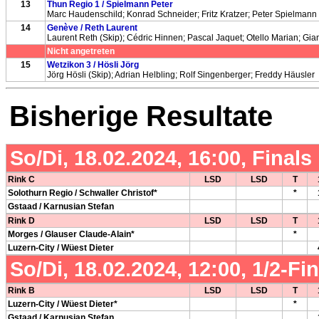
13
Thun Regio 1 / Spielmann Peter
Marc Haudenschild; Konrad Schneider; Fritz Kratzer; Peter Spielmann 
14
Genève / Reth Laurent
Laurent Reth (Skip); Cédric Hinnen; Pascal Jaquet; Otello Marian; Gi
Nicht angetreten
15
Wetzikon 3 / Hösli Jörg
Jörg Hösli (Skip); Adrian Helbling; Rolf Singenberger; Freddy Häusler
Bisherige Resultate
So/Di, 18.02.2024, 16:00, Finals
Rink C
LSD
LSD
T
Solothurn Regio / Schwaller Christof*
*
Gstaad / Karnusian Stefan
Rink D
LSD
LSD
T
Morges / Glauser Claude-Alain*
*
Luzern-City / Wüest Dieter
So/Di, 18.02.2024, 12:00, 1/2-Fi
Rink B
LSD
LSD
T
Luzern-City / Wüest Dieter*
*
Gstaad / Karnusian Stefan